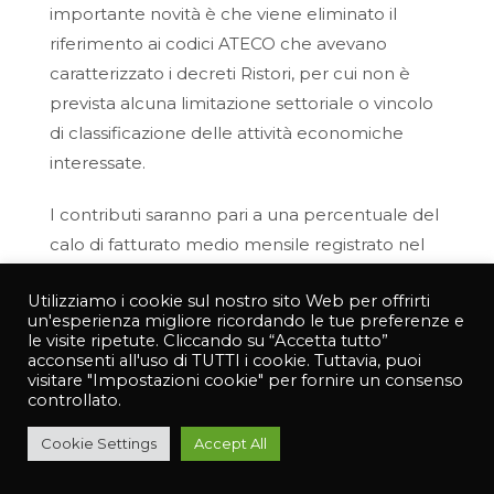
importante novità è che viene eliminato il
riferimento ai codici ATECO che avevano
caratterizzato i decreti Ristori, per cui non è
prevista alcuna limitazione settoriale o vincolo
di classificazione delle attività economiche
interessate.
I contributi saranno pari a una percentuale del
calo di fatturato medio mensile registrato nel
2020 rispetto al 2019.
Utilizziamo i cookie sul nostro sito Web per offrirti
un'esperienza migliore ricordando le tue preferenze e
Sono state individuate cinque fasce di ristoro
le visite ripetute. Cliccando su “Accetta tutto”
basate sul fatturato 2019:
acconsenti all'uso di TUTTI i cookie. Tuttavia, puoi
visitare "Impostazioni cookie" per fornire un consenso
controllato.
– 60% della perdita media mensile per
fatturati inferiori a 100.000 euro
Cookie Settings
Accept All
– 50% per fatturati fra 100.000 e 400.000