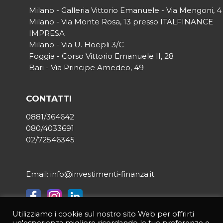
Milano - Galleria Vittorio Emanuele - Via Mengoni, 4
Milano - Via Monte Rosa, 13 presso ITALFINANCE
IMPRESA
Milano - Via U. Hoepli 3/C
Foggia - Corso Vittorio Emanuele II, 28
Bari - Via Principe Amedeo, 49
CONTATTI
0881/364642
080/4033691
02/72546345
Email: info@investimenti-finanza.it
Utilizziamo i cookie sul nostro sito Web per offrirti
© 2021 INVESTIMENTI & FINANZA | Tutti i diritti riservati | P.IVA