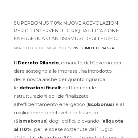
SUPERBONUS 110%: NUOVE AGEVOLAZIONI
PER GLI INTERVENTI DI RIQUALIFICAZIONE
ENERGETICA O ANTISISMICA DEGLI EDIFICI.
MERCOLEDÌ, 16 DICEMBRE 2020
BY
INVESTIMENTI-FINANZA
Il
Decreto Rilancio
, emanato dal Governo per
dare sostegno alle imprese , ha introdotto
delle novità anche per quanto riguarda
le
detrazioni fiscali
spettanti per le
ristrutturazioni edilizie finalizzate
all’efficientamento energetico (
Ecobonus
) e al
miglioramento del livello antisismico
(
Sismabonus
) degli edifici, elevando l’
aliquota
al 110%
per le spese sostenute dal 1 luglio
2020 al 31 dicembre 2021 . L’importante novità