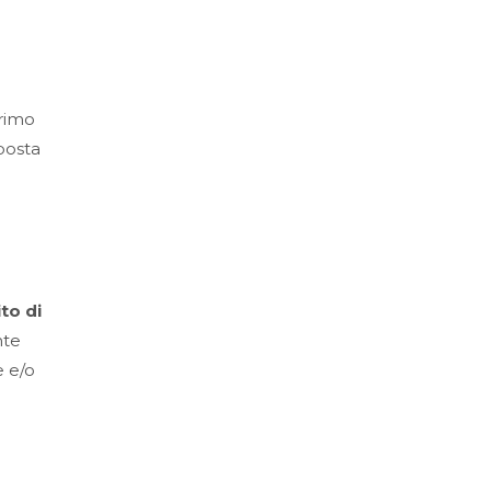
primo
mposta
to di
nte
e e/o