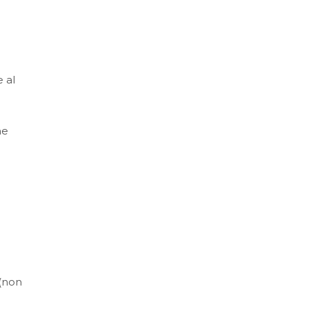
 al
ne
 (non