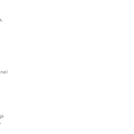
a,
 nel
li
°