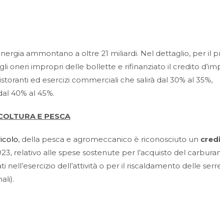
energia ammontano a oltre 21 miliardi. Nel dettaglio, per il 
i oneri impropri delle bollette e rifinanziato il credito d’i
istoranti ed esercizi commerciali che salirà dal 30% al 35%,
dal 40% al 45%.
ICOLTURA E PESCA
icolo
, della pesca e agromeccanico è riconosciuto un
credi
23, relativo alle spese sostenute per l’acquisto del carbura
i nell’esercizio dell’attività o per il riscaldamento delle serr
ali).