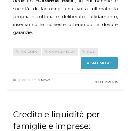
dedicato
“Garanzia Italia
”, in cui banche e
società di factoring una volta ultimata la
propria istruttoria e deliberato l’affidamento,
inseriranno le richieste ottenendo le dovute
garanzie.
FACTORING
GARANZIA ITALIA
SACE
READ MORE
PUBLISHED IN
NEWS
NO COMMENTS
Credito e liquidità per
famiglie e imprese: