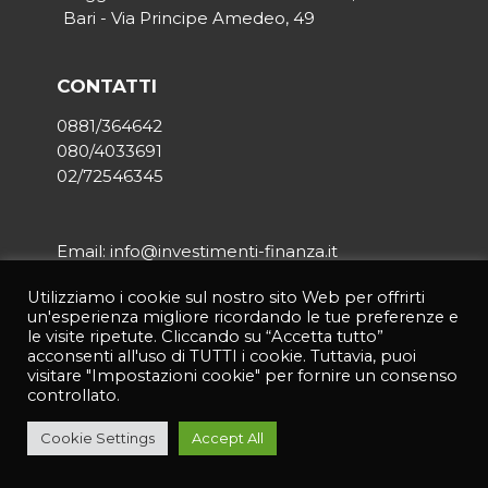
Bari - Via Principe Amedeo, 49
CONTATTI
0881/364642
080/4033691
02/72546345
Email: info@investimenti-finanza.it
Utilizziamo i cookie sul nostro sito Web per offrirti
un'esperienza migliore ricordando le tue preferenze e
le visite ripetute. Cliccando su “Accetta tutto”
acconsenti all'uso di TUTTI i cookie. Tuttavia, puoi
© 2021 INVESTIMENTI & FINANZA | Tutti i diritti riservati | P.IVA
visitare "Impostazioni cookie" per fornire un consenso
03950190714 |
Privacy Policy
|
Credits:
Asernet
controllato.
Cookie Settings
Accept All