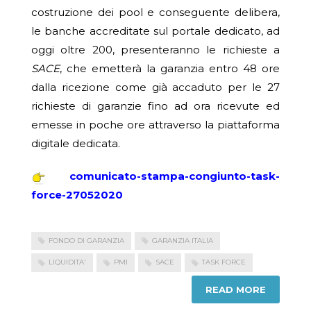
costruzione dei pool e conseguente delibera,
le banche accreditate sul portale dedicato, ad
oggi oltre 200, presenteranno le richieste a
SACE
, che emetterà la garanzia entro 48 ore
dalla ricezione come già accaduto per le 27
richieste di garanzie fino ad ora ricevute ed
emesse in poche ore attraverso la piattaforma
digitale dedicata.
comunicato-stampa-congiunto-task-
force-27052020
FONDO DI GARANZIA
GARANZIA ITALIA
LIQUIDITA'
PMI
SACE
TASK FORCE
READ MORE