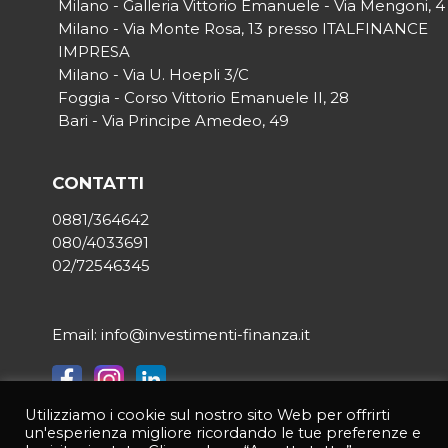
Milano - Galleria Vittorio Emanuele - Via Mengoni, 4
Milano - Via Monte Rosa, 13 presso ITALFINANCE
IMPRESA
Milano - Via U. Hoepli 3/C
Foggia - Corso Vittorio Emanuele II, 28
Bari - Via Principe Amedeo, 49
CONTATTI
0881/364642
080/4033691
02/72546345
Email: info@investimenti-finanza.it
Utilizziamo i cookie sul nostro sito Web per offrirti
© 2021 INVESTIMENTI & FINANZA | Tutti i diritti riservati | P.IVA
un'esperienza migliore ricordando le tue preferenze e