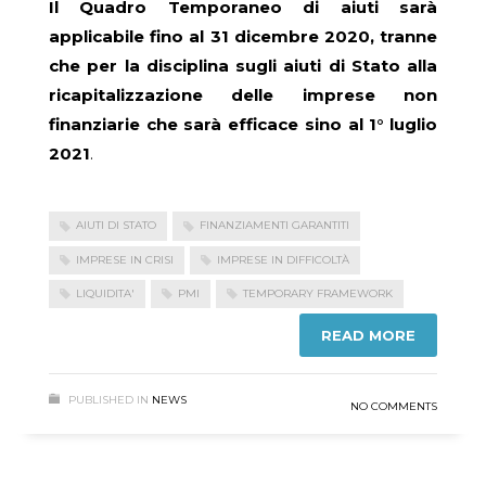
Il Quadro Temporaneo di aiuti sarà
applicabile fino al 31 dicembre 2020, tranne
che per la disciplina sugli aiuti di Stato alla
ricapitalizzazione delle imprese non
finanziarie che sarà efficace sino al 1° luglio
2021
.
AIUTI DI STATO
FINANZIAMENTI GARANTITI
IMPRESE IN CRISI
IMPRESE IN DIFFICOLTÀ
LIQUIDITA'
PMI
TEMPORARY FRAMEWORK
READ MORE
PUBLISHED IN
NEWS
NO COMMENTS