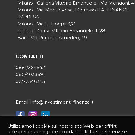
Milano - Galleria Vittorio Emanuele - Via Mengoni, 4
Milano - Via Monte Rosa, 13 presso ITALFINANCE
IMPRESA
Milano - Via U. Hoepli 3/C
Foggia - Corso Vittorio Emanuele II, 28
Bari - Via Principe Amedeo, 49
CONTATTI
0881/364642
080/4033691
02/72546345
Email: info@investimenti-finanza.it
Utilizziamo i cookie sul nostro sito Web per offrirti
un'esperienza migliore ricordando le tue preferenze e
© 2021 INVESTIMENTI & FINANZA | Tutti i diritti riservati | P.IVA