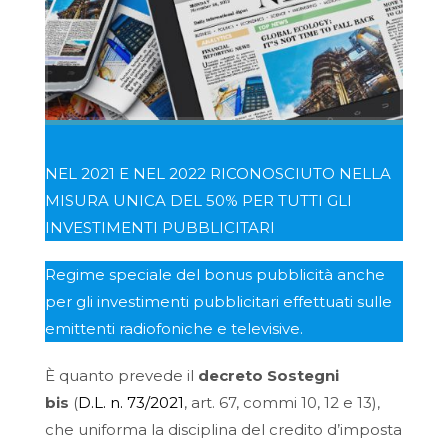
NEL 2021 E NEL 2022 RICONOSCIUTO NELLA
MISURA UNICA DEL 50% PER TUTTI GLI
INVESTIMENTI PUBBLICITARI
Regime speciale del bonus pubblicità anche
per gli investimenti pubblicitari effettuati sulle
emittenti radiofoniche e televisive.
È quanto prevede il
decreto Sostegni
bis
(
D.L. n. 73/2021
, art. 67, commi 10, 12 e 13),
che uniforma la disciplina del credito d’imposta