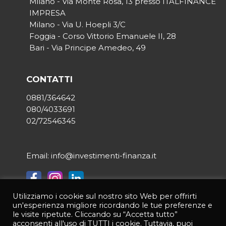
Milano - Via Monte Rosa, 13 presso ITALFINANCE
IMPRESA
Milano - Via U. Hoepli 3/C
Foggia - Corso Vittorio Emanuele II, 28
Bari - Via Principe Amedeo, 49
CONTATTI
0881/364642
080/4033691
02/72546345
Email: info@investimenti-finanza.it
Utilizziamo i cookie sul nostro sito Web per offrirti
un'esperienza migliore ricordando le tue preferenze e
© 2021 INVESTIMENTI & FINANZA | Tutti i diritti riservati | P.IVA
le visite ripetute. Cliccando su “Accetta tutto”
03950190714 |
Privacy Policy
|
Credits:
Asernet
acconsenti all'uso di TUTTI i cookie. Tuttavia, puoi