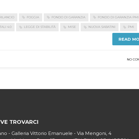
RILANCIO
FOGGIA
FONDO DI GARANZIA
FONDO DI GARANZIA PMI
ALI 4.0
LEGGE DI STABILITÀ
MISE
NUOVA SABATINI
PMI
READ M
NO CO
VE TROVARCI
ano - Galleria Vittorio Emanuele - Via Mengoni, 4