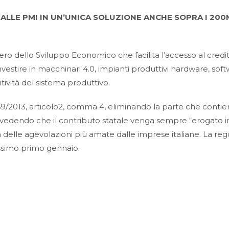
ALLE PMI IN UN’UNICA SOLUZIONE ANCHE SOPRA I 200
ero dello Sviluppo Economico che facilita l’accesso al credi
vestire in macchinari 4.0, impianti produttivi hardware, sof
tività del sistema produttivo.
 69/2013, articolo2, comma 4, eliminando la parte che contien
evedendo che il contributo statale venga sempre “erogato i
 delle agevolazioni più amate dalle imprese italiane. La reg
ossimo primo gennaio.