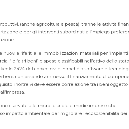
duttivi, (anche agricoltura e pesca), tranne le attività finan
ortazione e per gli interventi subordinati all’impiego prefere
tazione.
uovi e riferiti alle immobilizzazioni materiali per “impianti
li” e “altri beni” o spese classificabili nell’attivo dello stat
ll’articolo 2424 del codice civile, nonché a software e tecnolog
 dei beni, non essendo ammesso il finanziamento di compone
isito, inoltre vi deve essere correlazione tra i beni oggetto
dall’impresa.
E sono riservate alle micro, piccole e medie imprese che
so impatto ambientale per migliorare l’ecosostenibilità dei