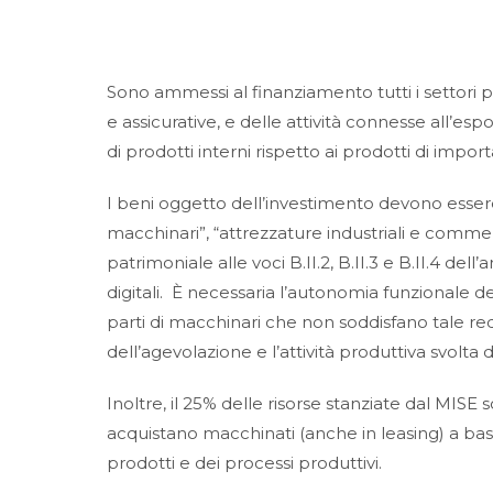
Sono ammessi al finanziamento tutti i settori pro
e assicurative, e delle attività connesse all’esp
di prodotti interni rispetto ai prodotti di impor
I beni oggetto dell’investimento devono essere n
macchinari”, “attrezzature industriali e commercia
patrimoniale alle voci B.II.2, B.II.3 e B.II.4 de
digitali. È necessaria l’autonomia funzionale
parti di macchinari che non soddisfano tale requ
dell’agevolazione e l’attività produttiva svolta 
Inoltre, il 25% delle risorse stanziate dal MIS
acquistano macchinati (anche in leasing) a bas
prodotti e dei processi produttivi.