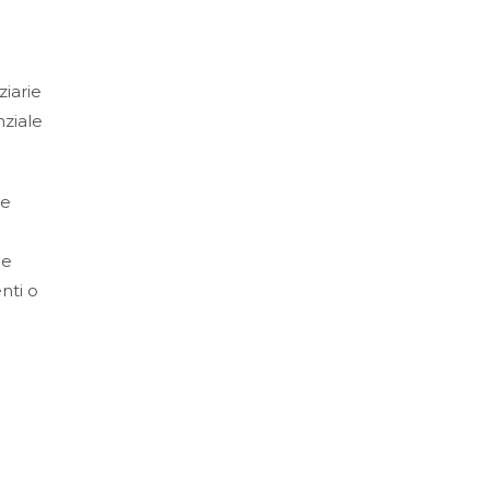
ziarie
nziale
 e
o
ie
nti o