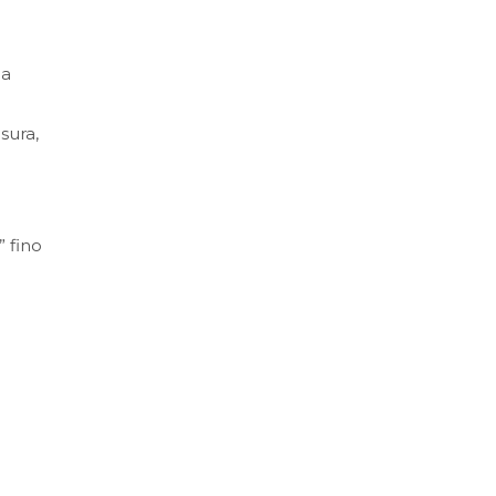
la
sura,
” fino