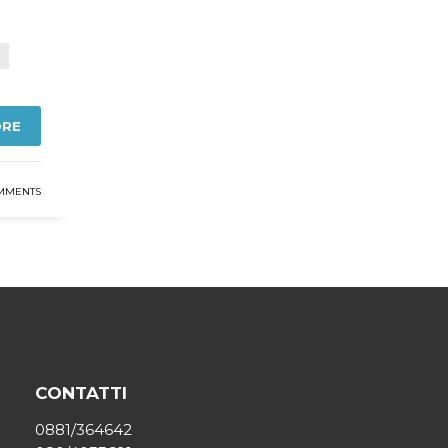
ORE
MMENTS
CONTATTI
0881/364642