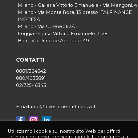
Milano - Galleria Vittorio Emanuele - Via Mengoni, 4
Milano - Via Monte Rosa, 13 presso ITALFINANCE
IMPRESA
Milano - Via U. Hoepli 3/C
Foggia - Corso Vittorio Emanuele II, 28
Bari - Via Principe Amedeo, 49
CONTATTI
0881/364642
080/4033691
02/72546345
Email: info@investimenti-finanza.it
Utilizziamo i cookie sul nostro sito Web per offrirti
© 2021 INVESTIMENTI & FINANZA | Tutti i diritti riservati | P.IVA
un'esperienza migliore ricordando le tue preferenze e