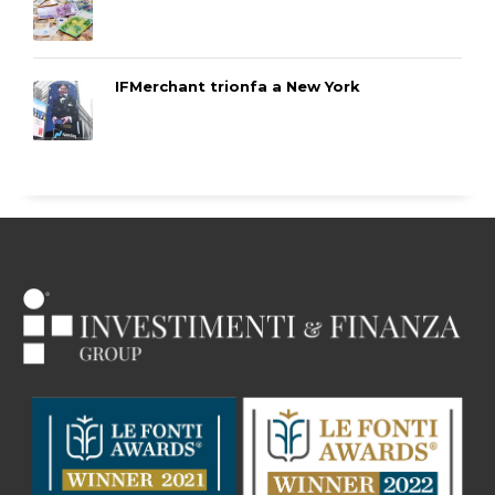
IFMerchant trionfa a New York