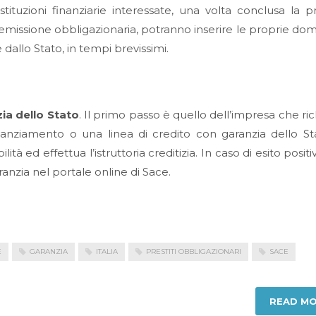
tituzioni finanziarie interessate, una volta conclusa la p
ell’emissione obbligazionaria, potranno inserire le proprie d
 dallo Stato, in tempi brevissimi.
ia dello Stato
. Il primo passo è quello dell’impresa che ri
nanziamento o una linea di credito con garanzia dello Sta
ilità ed effettua l’istruttoria creditizia. In caso di esito posit
aranzia nel portale online di Sace.
E
GARANZIA
ITALIA
PRESTITI OBBLIGAZIONARI
SACE
READ M