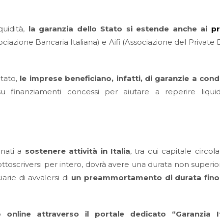
uidità,
la garanzia dello Stato si estende anche ai
pr
azione Bancaria Italiana) e Aifi (Associazione del Private E
Stato,
le imprese beneficiano, infatti, di garanzie a cond
u finanziamenti concessi per aiutare a reperire liquid
inati a
sostenere attività in Italia
, tra cui capitale circol
ottoscriversi per intero, dovrà avere una durata non superio
arie di avvalersi di
un preammortamento di durata fino
 online attraverso il portale dedicato “Garanzia It