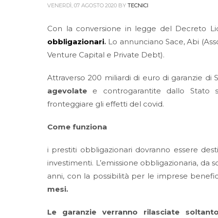
VENERDÌ, 07 AGOSTO 2020
BY
TECNICI
Con la conversione in legge del Decreto Liq
obbligazionari
.
Lo annunciano Sace, Abi (Associ
Venture Capital e Private Debt).
Attraverso 200 miliardi di euro di garanzie di 
agevolate
e controgarantite dallo Stato s
fronteggiare gli effetti del covid.
Come funziona
i prestiti obbligazionari dovranno essere dest
investimenti. L’emissione obbligazionaria, da s
anni, con la possibilità per le imprese benefici
mesi.
Le garanzie verranno rilasciate soltanto