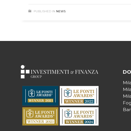
PUBLISHED IN
NEWS
DO
Mil
Mil
Mil
Fog
Bar