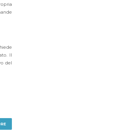
ropria
omande
chiede
to. Il
ivo del
ORE