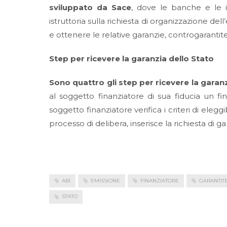
sviluppato da Sace
, dove le banche e le is
istruttoria sulla richiesta di organizzazione d
e ottenere le relative garanzie, controgarantite
Step per ricevere la garanzia dello Stato
Sono quattro gli step per ricevere la garanz
al soggetto finanziatore di sua fiducia un fi
soggetto finanziatore verifica i criteri di eleggib
processo di delibera, inserisce la richiesta di g
ABI
EMISSIONE
FINANZIATORE
GARANTIT
STATO