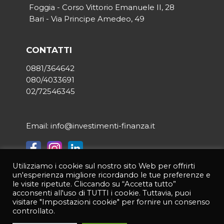
Foggia - Corso Vittorio Emanuele II, 28
Bari - Via Principe Amedeo, 49
CONTATTI
0881/364642
080/4033691
02/72546345
Email: info@investimenti-finanza.it
Utilizziamo i cookie sul nostro sito Web per offrirti
un'esperienza migliore ricordando le tue preferenze e
© 2021 INVESTIMENTI & FINANZA | Tutti i diritti riservati | P.IVA
le visite ripetute. Cliccando su “Accetta tutto”
03950190714 |
Privacy Policy
|
Credits:
Asernet
acconsenti all'uso di TUTTI i cookie. Tuttavia, puoi
visitare "Impostazioni cookie" per fornire un consenso
controllato.