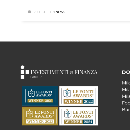
PUBLISHED IN
NEWS
DO
Mil
Mil
Mil
Fog
Bar