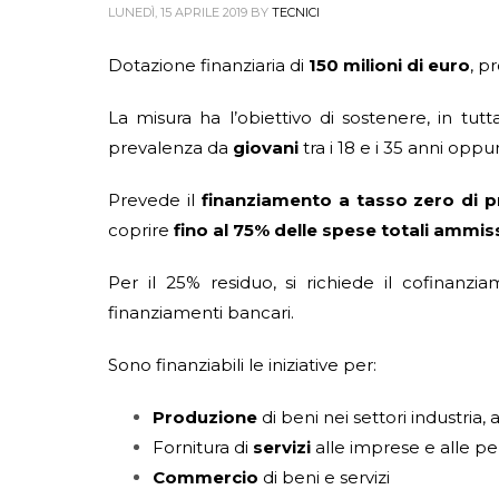
LUNEDÌ, 15 APRILE 2019
BY
TECNICI
Dotazione finanziaria di
150 milioni di euro
, p
La misura ha l’obiettivo di sostenere, in tutta
prevalenza da
giovani
tra i 18 e i 35 anni opp
Prevede il
finanziamento a tasso zero di pr
coprire
fino al 75% delle spese totali ammiss
Per il 25% residuo, si richiede il cofinanz
finanziamenti bancari.
Sono finanziabili le iniziative per:
Produzione
di beni nei settori industria,
Fornitura di
servizi
alle imprese e alle p
Commercio
di beni e servizi