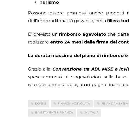
Turismo
Possono essere ammessi anche progetti rico
dell’imprenditorialità giovanile, nella
filiera tu
E’ previsto un
rimborso agevolato
che parte
realizzare
entro 24 mesi dalla firma del cont
La durata massima del piano di rimborso è 
Grazie alla
Convenzione tra ABI, MISE e Invit
spesa ammessi alle agevolazioni sulla base 
realizzazione più rapidi, un impegno finanzia
DONNE
FINANZA AGEVOLATA
FINANZIAMENTI A
INVESTIMENTI & FINANZA
INVITALIA