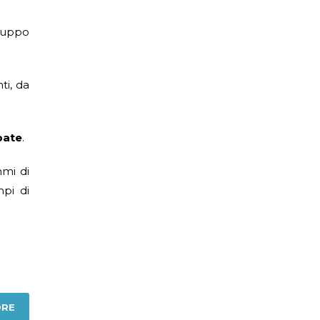
luppo
ti, da
pate
.
mmi di
mpi di
ORE