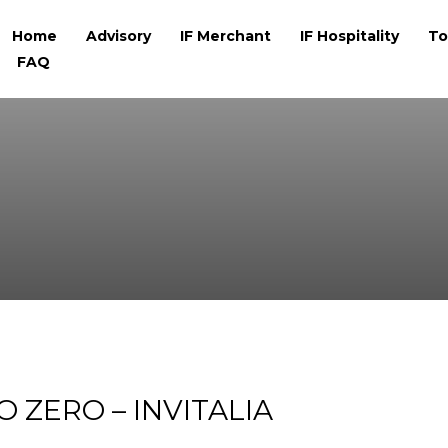
Home
Advisory
IF Merchant
IF Hospitality
To
FAQ
 ZERO – INVITALIA