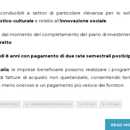
nducibili a settori di particolare rilevanza per lo svi
ristico-culturale
e relativi all’
innovazione sociale
.
 dal momento del completamento del piano di investimen
ratto
.
di 8 anni con pagamento di due rate semestrali postici
alia
, le imprese beneficiarie possono realizzare i progra
di fatture di acquisto non quietanziate, consentendo te
rio meno oneroso e un pagamento più veloce dei fornitori.
 TASSO ZERO
FINANZIAMENTI AGEVOLATI
FOGGIA
GIOVANI
READ M