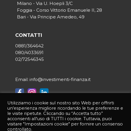
Milano - Via U. Hoepli 3/C
Foggia - Corso Vittorio Emanuele II, 28
Bari - Via Principe Amedeo, 49
CONTATTI
0881/364642
080/4033691
02/72546345
Email: info@investimenti-finanza.it
Utilizziamo i cookie sul nostro sito Web per offrirti
un'esperienza migliore ricordando le tue preferenze e
© 2021 INVESTIMENTI & FINANZA | Tutti i diritti riservati | P.IVA
le visite ripetute. Cliccando su “Accetta tutto”
03950190714 |
Privacy Policy
|
Credits:
Asernet
acconsenti all'uso di TUTTI i cookie. Tuttavia, puoi
visitare "Impostazioni cookie" per fornire un consenso
controllato.