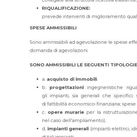
RIQUALIFICAZIONE:
prevede interventi di miglioramento qualita
SPESE AMMISSIBILI
Sono ammissibili ad agevolazione le spese effe
domanda di agevolazioni.
SONO AMMISSIBILI LE SEGUENTI TIPOLOGIE
a.
acquisto di immobili
.
b.
progettazioni
ingegneristiche rigua
gli impianti, sia generali che specifici
di fattibilità economico-finanziaria; spese 
c.
opere murarie
per la ristrutturazion
nel caso dell’ampliamento).
d.
impianti generali
(impianti elettrici, i
di tali impianti.