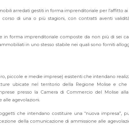
i arredati gestiti in forma imprenditoriale per l’affitto ai t
el corso di una o più stagioni, con contratti aventi validi
tite in forma imprenditoriale composte da non più di sei 
mobiliati in uno stesso stabile nei quali sono forniti allog
ro, piccole e medie imprese) esistenti che intendano realizz
ture ubicate nel territorio della Regione Molise e che 
e Imprese presso la Camera di Commercio del Molise all
alle agevolazioni.
 soggetti che intendano costituire una “nuova impresa”, p
 ricezione della comunicazione di ammissione alle agevolazio