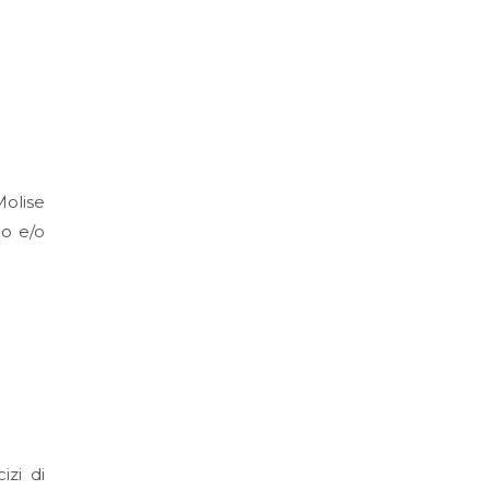
Molise
co e/o
izi di