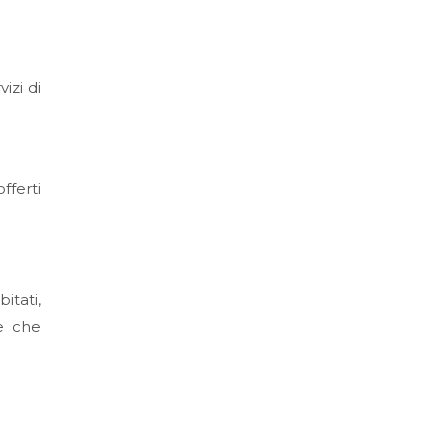
izi di
fferti
bitati,
 e che