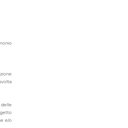
imonio
azione
volta
 delle
ogetto
se e/o