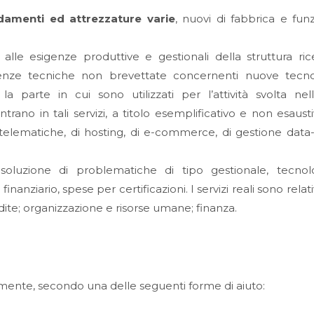
redamenti ed attrezzature varie
, nuovi di fabbrica e funz
lle esigenze produttive e gestionali della struttura rice
enze tecniche non brevettate concernenti nuove tecno
a parte in cui sono utilizzati per l’attività svolta nell
trano in tali servizi, a titolo esemplificativo e non esausti
e telematiche, di hosting, di e-commerce, di gestione data
oluzione di problematiche di tipo gestionale, tecnolo
anziario, spese per certificazioni. I servizi reali sono relativ
dite; organizzazione e risorse umane; finanza.
amente, secondo una delle seguenti forme di aiuto: