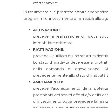
affittacamere.
In riferimento alle predette attività economiche 
programmi di investimento ammissibili alle ag
ATTIVAZIONE:
prevede la realizzazione di nuova strut
immobiliare esistente;
RIATTIVAZIONE:
prevede il riutilizzo di una struttura ricett
Lo stato di inattività deve essersi prot
della domanda di agevolazione. Ai f
precedentemente allo stato di inattività s
AMPLIAMENTO:
prevede l’accrescimento della potenzia
prestazioni dei servizi offerti e/o della c
di investimento potrà prevedere la reali
collegate alla struttura ricettiva esistente;