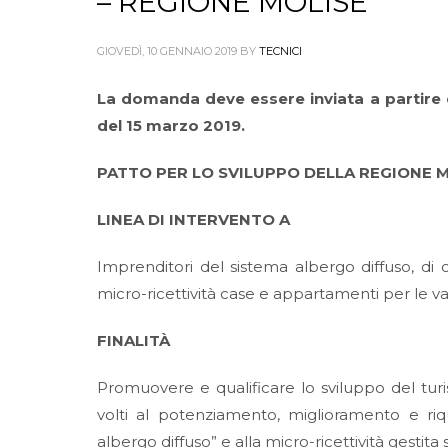
– REGIONE MOLISE
GIOVEDÌ, 10 GENNAIO 2019
BY
TECNICI
La domanda deve essere inviata a partire d
del 15 marzo 2019.
PATTO PER LO SVILUPPO DELLA REGIONE MOL
LINEA DI INTERVENTO A
Imprenditori del sistema albergo diffuso, di cui
micro-ricettività case e appartamenti per le v
FINALITÀ
Promuovere e qualificare lo sviluppo del turi
volti al potenziamento, miglioramento e riqual
albergo diffuso” e alla micro-ricettività gestit