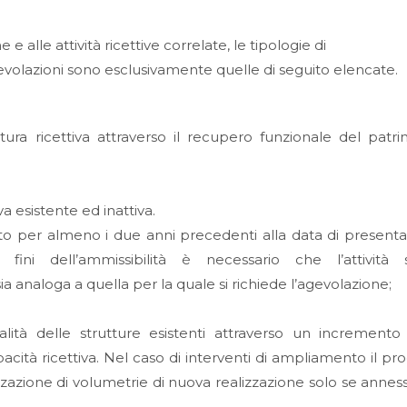
e alle attività ricettive correlate, le tipologie di
evolazioni sono esclusivamente quelle di seguito elencate.
tura ricettiva attraverso il recupero funzionale del patr
iva esistente ed inattiva.
ratto per almeno i due anni precedenti alla data di present
ini dell’ammissibilità è necessario che l’attività s
ia analoga a quella per la quale si richiede l’agevolazione;
lità delle strutture esistenti attraverso un incremento
apacità ricettiva. Nel caso di interventi di ampliamento il pr
zzazione di volumetrie di nuova realizzazione solo se annes