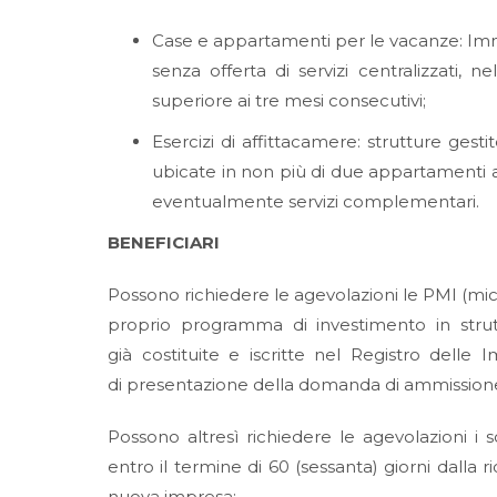
Case e appartamenti per le vacanze: Immobil
senza offerta di servizi centralizzati, n
superiore ai tre mesi consecutivi;
Esercizi di affittacamere: strutture ges
ubicate in non più di due appartamenti am
eventualmente servizi complementari.
BENEFICIARI
Possono richiedere le agevolazioni le PMI (mic
proprio programma di investimento in strut
già costituite e iscritte nel Registro dell
di presentazione della domanda di ammissione 
Possono altresì richiedere le agevolazioni i
entro il termine di 60 (sessanta) giorni dalla
nuova impresa: