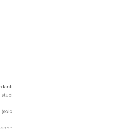
rdanti
 studi
 (solo
azione