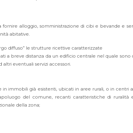
a fornire alloggio, somministrazione di cibi e bevande e serv
ità abitative.
o diffuso” le strutture ricettive caratterizzate
locati a breve distanza da un edificio centrale nel quale sono o
altri eventuali servizi accessori.
e in immobili già esistenti, ubicati in aree rurali, o in centri a
capoluogo del comune, recanti caratteristiche di ruralità
izionale della zona;