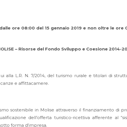
alle ore 08:00 del 15 gennaio 2019 e non oltre le ore 
ISE – Risorse del Fondo Sviluppo e Coesione 2014-2
 alla L.R. N. 7/2014, del turismo rurale e titolari di strutt
acanze e affittacamere.
smo sostenibile in Molise attraverso il finanziamento di pr
ificazione dell’offerta turistico-ricettiva afferente al “s
a sotto forma d’impresa.