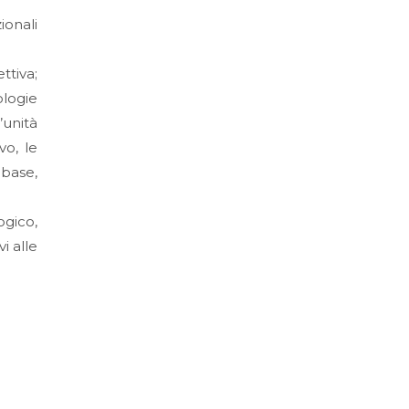
ionali
ttiva;
logie
’unità
vo, le
-base,
gico,
i alle