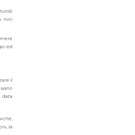
uristi
tà non
camere
gio ed
are il
siano
a data
urché,
ni, la