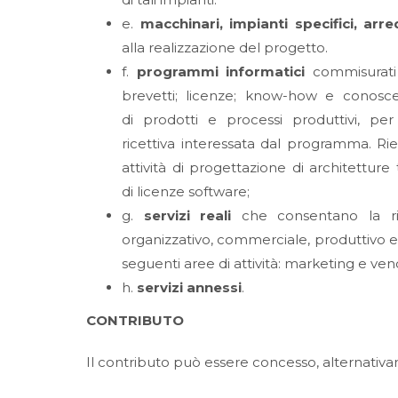
e.
macchinari, impianti specifici, ar
alla realizzazione del progetto.
f.
programmi informatici
commisurati a
brevetti; licenze; know-how e conosc
di prodotti e processi produttivi, per l
ricettiva interessata dal programma. Rien
attività di progettazione di architettur
di licenze software;
g.
servizi reali
che consentano la ris
organizzativo, commerciale, produttivo e fin
seguenti aree di attività: marketing e ven
h.
servizi annessi
.
CONTRIBUTO
Il contributo può essere concesso, alternativ