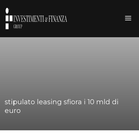
stipulato leasing sfiora i 10 mld di
euro