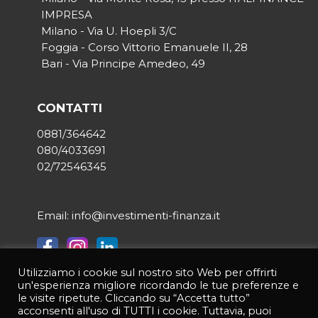
IMPRESA
Milano - Via U. Hoepli 3/C
Foggia - Corso Vittorio Emanuele II, 28
Bari - Via Principe Amedeo, 49
CONTATTI
0881/364642
080/4033691
02/72546345
Email: info@investimenti-finanza.it
Utilizziamo i cookie sul nostro sito Web per offrirti
un'esperienza migliore ricordando le tue preferenze e
© 2021 INVESTIMENTI & FINANZA | Tutti i diritti riservati | P.IVA
le visite ripetute. Cliccando su “Accetta tutto”
03950190714 |
Privacy Policy
|
Credits:
Asernet
acconsenti all'uso di TUTTI i cookie. Tuttavia, puoi