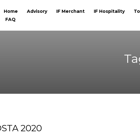
Home
Advisory
IF Merchant
IF Hospitality
To
FAQ
Ta
STA 2020