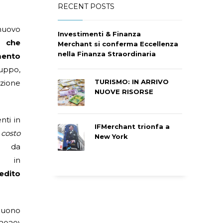
RECENT POSTS
nuovo
Investimenti & Finanza
 che
Merchant si conferma Eccellenza
nella Finanza Straordinaria
mento
uppo,
TURISMO: IN ARRIVO
ione
NUOVE RISORSE
nti in
IFMerchant trionfa a
 costo
New York
i da
o in
edito
eguono