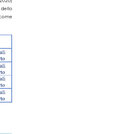
2020)
 dello
come