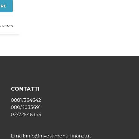
ORE
MMENTS
CONTATTI
0881/364642
080/4033691
02/72546345
Email: info@investimenti-finanza.it