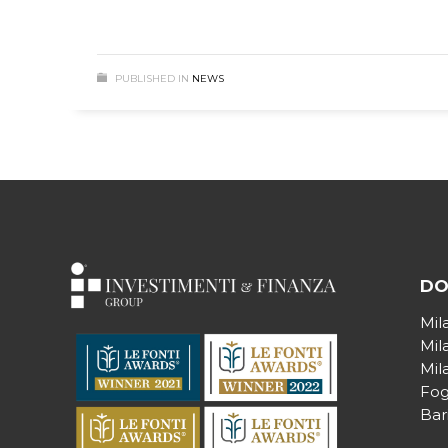
PUBLISHED IN
NEWS
DO
Mil
Mil
Mil
Fog
Bar