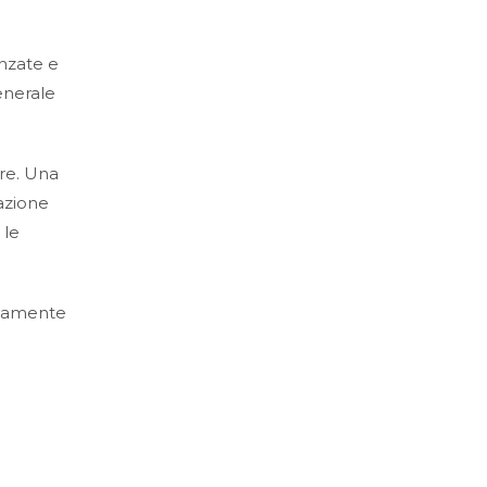
nzate e
enerale
re. Una
cazione
 le
tivamente