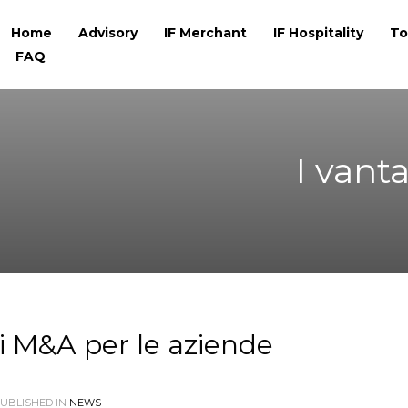
Home
Advisory
IF Merchant
IF Hospitality
To
FAQ
I vant
ni M&A per le aziende
UBLISHED IN
NEWS