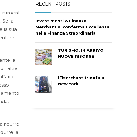
RECENT POSTS
strumenti
 Se la
Investimenti & Finanza
Merchant si conferma Eccellenza
e la sua
nella Finanza Straordinaria
entare
TURISMO: IN ARRIVO
NUOVE RISORSE
ente la
un’altra
ffari e
IFMerchant trionfa a
New York
esso
ziamento,
nda,
a ridurre
idurre la