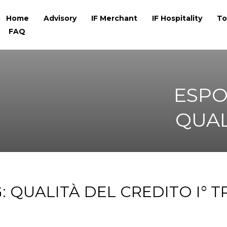
Home
Advisory
IF Merchant
IF Hospitality
To
FAQ
ESPO
QUAL
: QUALITÀ DEL CREDITO I° T