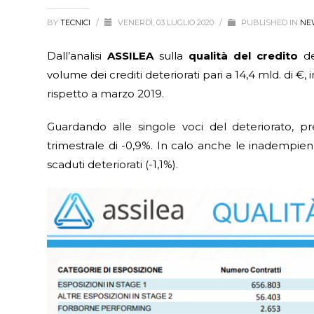
BY
TECNICI
/
VENERDÌ, 03 LUGLIO 2020
/
PUBLISHED IN
NE
Dall’analisi
ASSILEA
sulla
qualità del credito
de
volume dei crediti deteriorati pari a 14,4 mld. di €
rispetto a marzo 2019.
Guardando alle singole voci del deteriorato, p
trimestrale di -0,9%. In calo anche le inadempienz
scaduti deteriorati (-1,1%).