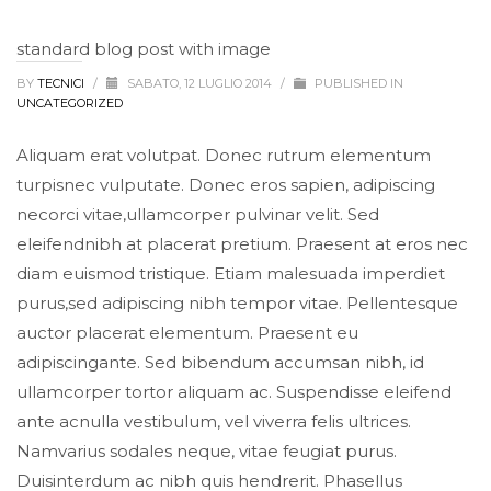
standard blog post with image
BY
TECNICI
/
SABATO, 12 LUGLIO 2014
/
PUBLISHED IN
UNCATEGORIZED
Aliquam erat volutpat. Donec rutrum elementum
turpisnec vulputate. Donec eros sapien, adipiscing
necorci vitae,ullamcorper pulvinar velit. Sed
eleifendnibh at placerat pretium. Praesent at eros nec
diam euismod tristique. Etiam malesuada imperdiet
purus,sed adipiscing nibh tempor vitae. Pellentesque
auctor placerat elementum. Praesent eu
adipiscingante. Sed bibendum accumsan nibh, id
ullamcorper tortor aliquam ac. Suspendisse eleifend
ante acnulla vestibulum, vel viverra felis ultrices.
Namvarius sodales neque, vitae feugiat purus.
Duisinterdum ac nibh quis hendrerit. Phasellus